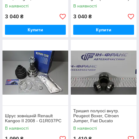
В наявності
В наявності
3 040
3 040
₴
₴
Купити
Купити
Тришип полуосі внутр.
Шрус зовнішній Renault
Peugeot Boxer, Citroen
Kangoo II 2008 - G1R037PC
Jumper, Fiat Ducato
29z/42mm 2.2-3.0D 2006р-
В наявності
В наявності
1 090
1 410
₴
₴