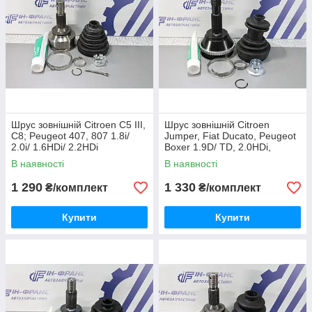
Шрус зовнішній Citroen C5 III,
Шрус зовнішній Citroen
C8; Peugeot 407, 807 1.8i/
Jumper, Fiat Ducato, Peugeot
2.0i/ 1.6HDi/ 2.2HDi
Boxer 1.9D/ TD, 2.0HDi,
2.3JTD, 2.5TD, 2.8HDi 1994-
В наявності
В наявності
2006рр
1 290
1 330
₴/комплект
₴/комплект
Купити
Купити