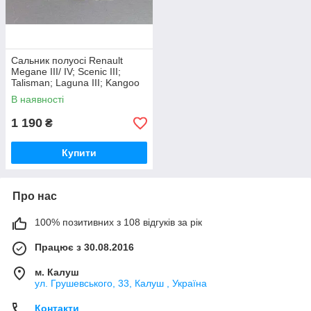
Cальник полуосі Renault
Megane III/ IV; Scenic III;
Talisman; Laguna III; Kangoo
II (оригінал)
В наявності
1 190
₴
Купити
Про нас
100% позитивних з 108 відгуків за рік
Працює з 30.08.2016
м. Калуш
ул. Грушевського, 33, Калуш , Україна
Контакти