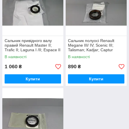
Сальник привідного валу
Сальник полуосі Renault
правий Renault Master II;
Megane III/ IV; Scenic III;
Trafic II; Laguna I /II; Espace II
Talisman; Kadjar; Captur
/III /IV (оригінал)
(оригінал)
В наявності
В наявності
1 060
890
₴
₴
Купити
Купити