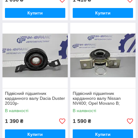
Купити
Купити
Підвісний підшипник
Підвісний підшипник
карданного валу Dacia Duster
карданного валу Nissan
2010р-
NV400; Opel Movano B;
Renault Master III 2010р-
В наявності
В наявності
1 390
1 590
₴
₴
Купити
Купити