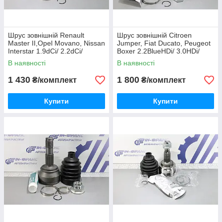
Шрус зовнішній Renault
Шрус зовнішній Citroen
Master II,Opel Movano, Nissan
Jumper, Fiat Ducato, Peugeot
Interstar 1.9dCi/ 2.2dCi/
Boxer 2.2BlueHDi/ 3.0HDi/
2.5dCi/ 2.8D-dTi 1995-2010рр
2.3Multijet 2006р-
В наявності
В наявності
1 430
1 800
₴/комплект
₴/комплект
Купити
Купити