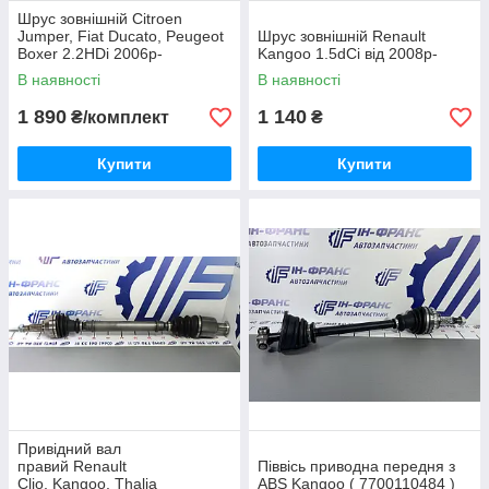
Шрус зовнішній Citroen
Jumper, Fiat Ducato, Peugeot
Шрус зовнішній Renault
Boxer 2.2HDi 2006р-
Kangoo 1.5dCi від 2008р-
В наявності
В наявності
1 890
1 140
₴/комплект
₴
Купити
Купити
Привідний вал
правий Renault
Піввісь приводна передня з
Clio, Kangoo, Thalia
ABS Kangoo ( 7700110484 )