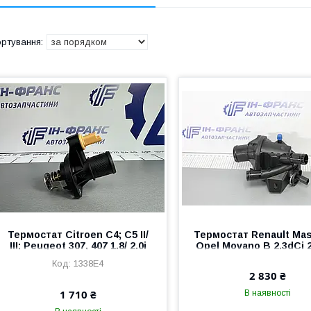
Термостат Citroen C4; C5 II/
Термостат Renault Maste
III; Peugeot 307, 407 1.8/ 2.0i
Opel Movano B 2.3dCi 
2000- (105°C)
1338E4
2 830 ₴
1 710 ₴
В наявності