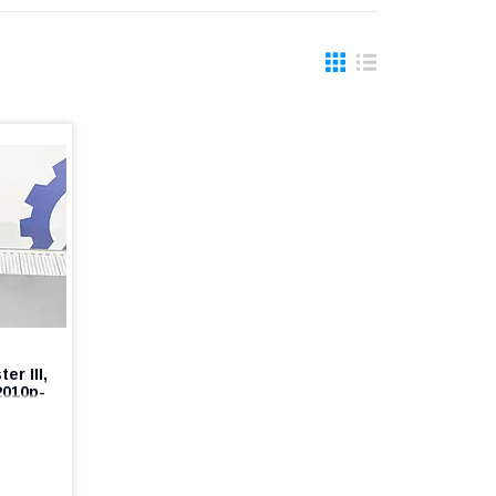
r III,
2010р-