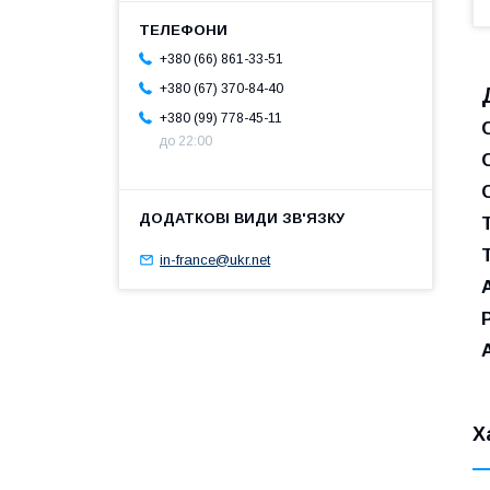
+380 (66) 861-33-51
+380 (67) 370-84-40
+380 (99) 778-45-11
до 22:00
in-france@ukr.net
Х