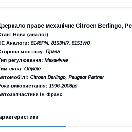
Дзеркало праве механічне Citroen Berlingo, P
Стан: Нова (аналог)
ОЕ Аналоги:
8148PN, 8153HR, 8151W0
Сторона монтажу:
Права
Тип регулювання:
Механічне
Тим скла:
Опукле
Автомобілі:
Citroen Berlingo, Peugeot Partner
Роки використання:
1996-2008рр
Автозапчастини Ін-Франс
арактеристики