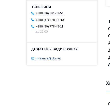
+380 (66) 861-33-51
+380 (67) 370-84-40
+380 (99) 778-45-11
до 22:00
in-france@ukr.net
Х