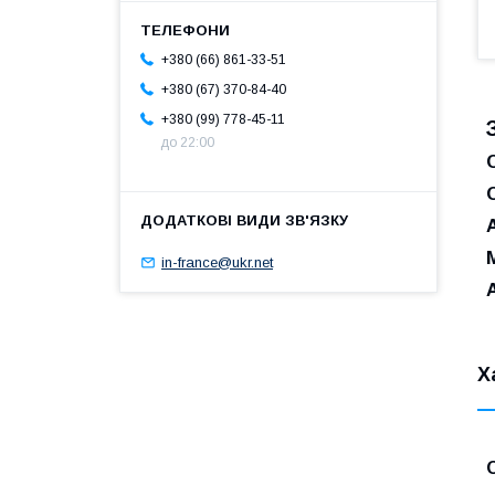
+380 (66) 861-33-51
+380 (67) 370-84-40
+380 (99) 778-45-11
до 22:00
in-france@ukr.net
Х