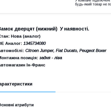
У компанії підключені
будь-який товар не п
Замок дверцят (нижний) У наявності.
Стан: Нова (аналог)
ОЕ Аналог:
1345734080
Автомобілі:
Citroen Jumper, Fiat Ducato, Peugeot Boxer
Монтажна позиція:
задня - ліва
Автомагазин Ін-Франс
арактеристики
Основні атрибути