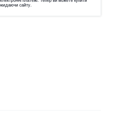
 електронні платежі. Тепер ви можете купити
окидаючи сайту.