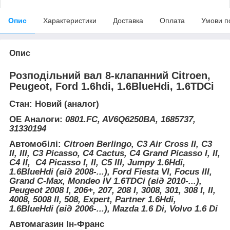
Опис
Характеристики
Доставка
Оплата
Умови п
Опис
Розподільний вал 8-клапанний Citroen,
Peugeot, Ford 1.6hdi, 1.6BlueHdi, 1.6TDCi
Стан: Новий (аналог)
ОЕ Аналоги:
0801.FC, AV6Q6250BA, 1685737,
31330194
Автомобілі:
Citroen Berlingo, C3 Air Cross II, C3
II, III, C3 Picasso, C4 Cactus, C4 Grand Picasso I, II,
C4 II, C4 Picasso I, II, C5 III, Jumpy 1.6Hdi,
1.6BlueHdi (від 2008-...), Ford Fiesta VI, Focus III,
Grand C-Max, Mondeo IV 1.6TDCi (від 2010-...),
Peugeot 2008 I, 206+, 207, 208 I, 3008, 301, 308 I, II,
4008, 5008 II, 508, Expert, Partner 1.6Hdi,
1.6BlueHdi (від 2006-...), Mazda 1.6 Di, Volvo 1.6 Di
Автомагазин Ін-Франс