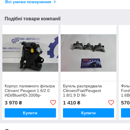
Всі умови повернення
Подібні товари компанії
Корпус паливного фільтра
Бугель распредвала
Філь
Citroen/ Peugeot 1.6/2.0
Citroen/Fiat/Peugeot
Ford
HDi/BlueHDi 2008р-
1.8/1.9 D 96-
1.6B
1.5T
3 970
1 410
570
₴
₴
2.0
Купити
Купити