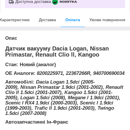
Доступна доставка
Характеристики
Доставка
Оплата
Умови повернення
Опис
Датчик вакууму Dacia Logan, Nissan
Primastar, Renault Clio ll, Kangoo
Стан: Новий (аналог)
ОЕ Аналоги:
8200225971, 22367266R, 940700690034
Автомобілі:
Dacia Logan 1.5dci (2005-
2009), Nissan Primastar 1.9dci (2001-2002), Renault
Clio ll 1.5dci (2001-2007), Kangoo 1.5dci (2001-
2005), Logan 1.5dci (2008), Megane l 1.9dci (2001),
Scenic l RX4 1.9dci (2000-2003), Scenic l 1.9dci
(1999-2003), Trafic ll 1.9dci (2001-2003), Twingo
1.5dci (2007-2008)
Автозапчастинні
Ін-Франс