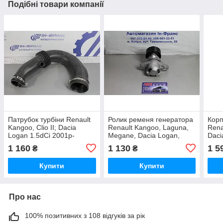
Подібні товари компанії
Патрубок турбіни Renault
Ролик ременя генератора
Корп
Kangoo, Clio II; Dacia
Renault Kangoo, Laguna,
Renau
Logan 1.5dCi 2001р-
Megane, Dacia Logan,
Daci
Nissan
Dokk
1 160
1 130
1 5
₴
₴
1.5d
Купити
Купити
Про нас
100% позитивних з 108 відгуків за рік