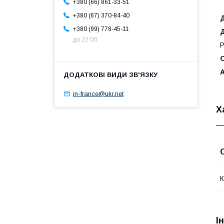
+380 (66) 861-33-51
+380 (67) 370-84-40
Д
+380 (99) 778-45-11
до 22:00
P
in-france@ukr.net
Х
К
І