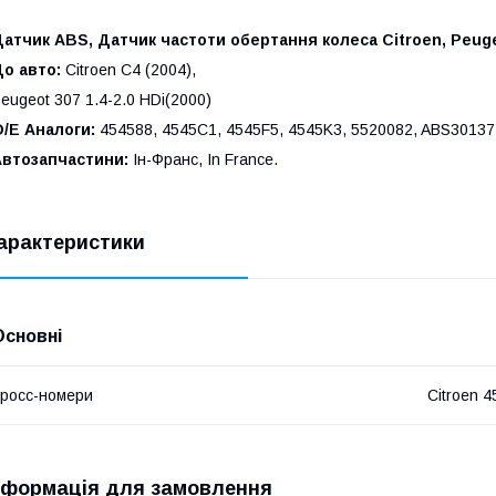
атчик ABS, Датчик частоти обертання колеса Citroen, Peug
До авто:
Citroen C4 (2004),
eugeot 307 1.4-2.0 HDi(2000)
О/Е Аналоги:
454588, 4545C1, 4545F5, 4545K3, 5520082, ABS30137
Автозапчастини:
Ін-Франс, In France.
арактеристики
Основні
росс-номери
Citroen 
нформація для замовлення