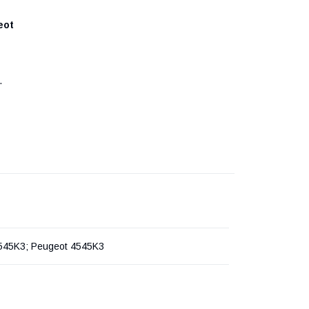
eot
.
4545K3; Peugeot 4545K3