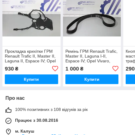
Прокладка крихітки ГРМ
Ремінь ГРМ Renault Trafic,
Кноп
Renault Trafic II, Master II,
Master II, Laguna I-II,
маст
Laguna II, Espace IV; Opel
Espace IV; Opel Vivaro,
траф
Vivaro, Movano 2.2/2.5dCi
Movano 1.9dCi
930
1 000
290
₴
₴
Купити
Купити
Про нас
100% позитивних з 108 відгуків за рік
Працює з 30.08.2016
м. Калуш