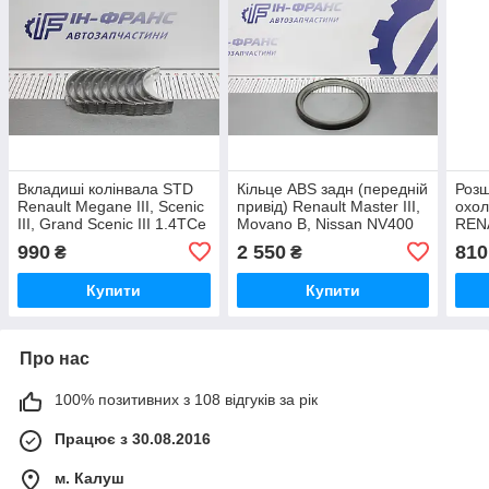
Вкладиші колінвала STD
Кільце ABS задн (передній
Роз
Renault Megane III, Scenic
привід) Renault Master III,
охол
III, Grand Scenic III 1.4TCe
Movano B, Nissan NV400
REN
2009р-
2010р-
III,
990
2 550
810
₴
₴
2008
Купити
Купити
Про нас
100% позитивних з 108 відгуків за рік
Працює з 30.08.2016
м. Калуш