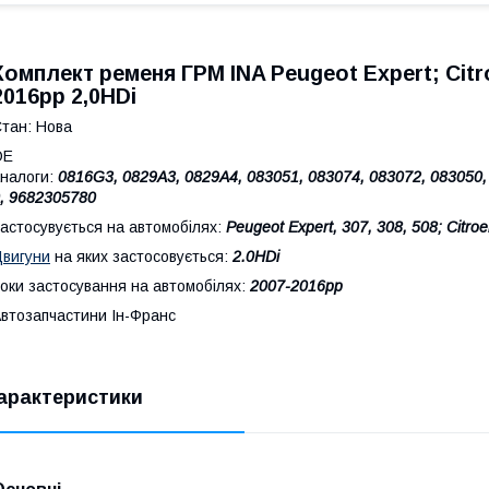
Комплект ременя ГРМ INA Peugeot Expert; Citr
2016рр 2,0HDi
тан: Нова
ОЕ
налоги:
0816G3, 0829A3, 0829A4, 083051, 083074, 083072, 083050
, 9682305780
астосувується на автомобілях:
Peugeot Expert, 307, 308, 508; Citro
вигуни
на яких застосовується:
2.0HDi
оки застосування на автомобілях:
2007-2016рр
втозапчастини Ін-Франс
арактеристики