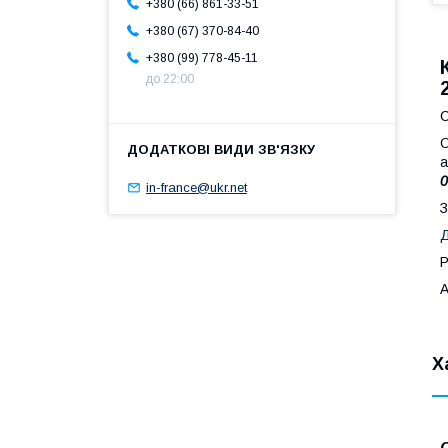
+380 (66) 861-33-51
+380 (67) 370-84-40
+380 (99) 778-45-11
до 22:00
С
а
0
in-france@ukr.net
З
Д
Р
А
Х