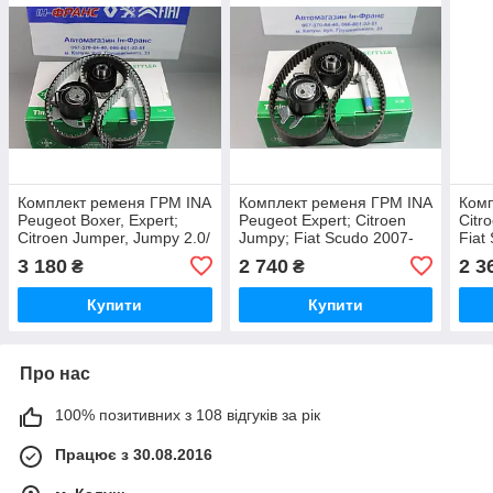
Комплект ременя ГРМ INA
Комплект ременя ГРМ INA
Комп
Peugeot Boxer, Expert;
Peugeot Expert; Citroen
Citr
Citroen Jumper, Jumpy 2.0/
Jumpy; Fiat Scudo 2007-
Fiat
2.2BlueHDi 2015р-
2016рр 2,0HDi
Part
3 180
2 740
2 3
₴
₴
1998
Купити
Купити
Про нас
100% позитивних з 108 відгуків за рік
Працює з 30.08.2016