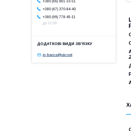
+380 (66) 861-33-51
+380 (67) 370-84-40
+380 (99) 778-45-11
до 22:00
in-france@ukr.net
2
Х