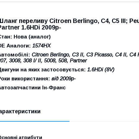
Шланг переливу Citroen Berlingo, C4, C5 III; Peuge
Partner 1.6HDi 2009р-
Стан: Нова (аналог)
ОЕ Аналоги:
1574HX
Автомобілі:
Citroen Berlingo, C3 II, C3 Picasso, C4 II, C4
07, 3008, 308 I/ II, 5008, 508, Partner
Двигуни на яких застосовується:
1.6HDi (8V)
Роки використання:
від 2009р-
Автозапчастини Ін-Франс
арактеристики
Основні атрибути