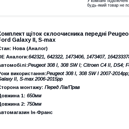
У компанії підключені
будь-який товар не п
Комплект щіток склоочисника передні Peugeot 30
Ford Galaxy II, S-max
Стан: Нова (Аналог)
ОЕ Аналоги:
642321, 642322, 1473406, 1473407, 16423337
Автомобілі:
Peugeot 308 I, 308 SW I; Citroen C4 II, DS4; 
Роки використання:
Peugeot 308 I, 308 SW I 2007-2014рр;
Galaxy II, S-max 2006-2015рр
Сторона монтажу:
Перед Лів/Прав
Довжина 1:
650
мм
Довжина 2:
750
мм
Автомагазин Ін-Франс