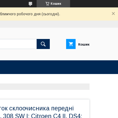
Кошик
ближчого робочого дня (сьогодні).
Кошик
ток склоочисника передні
, 308 SW I; Citroen C4 II, DS4;