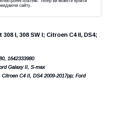
 електронні платежі. Тепер ви можете купити
окидаючи сайту.
8 I, 308 SW I; Citroen C4 II, DS4;
80, 1642333980
Ford Galaxy II, S-max
 Citroen C4 II, DS4 2009-2017рр; Ford