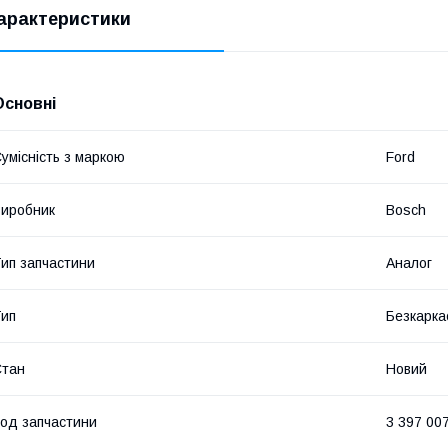
арактеристики
Основні
умісність з маркою
Ford
иробник
Bosch
ип запчастини
Аналог
ип
Безкарка
Стан
Новий
од запчастини
3 397 00