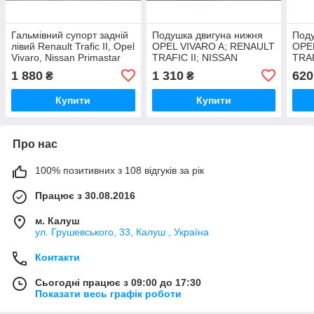
Гальмівний супорт задній
Подушка двигуна нижня
Поду
лівий Renault Trafic II, Opel
OPEL VIVARO A; RENAULT
OPE
Vivaro, Nissan Primastar
TRAFIC II; NISSAN
TRAF
2001-2014рр
PRIMASTAR 2.0D/2.5D
PRI
1 880
1 310
620
₴
₴
2001-2014рр
200
Купити
Купити
Про нас
100% позитивних з 108 відгуків за рік
Працює з 30.08.2016
м. Калуш
ул. Грушевського, 33, Калуш , Україна
Контакти
Сьогодні працює з 09:00 до 17:30
Показати весь графік роботи