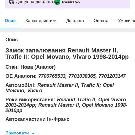
Доступна доставка
Опис
Характеристики
Доставка
Оплата
Умови п
Опис
Замок запалювання Renault Master II,
Trafic II; Opel Movano, Vivaro 1998-2014рр
Стан: Нова (Аналог)
ОЕ Аналоги:
7700765533, 7701038365, 7701203147
Автомобілі:
Renault Master II, Trafic II; Opel
Movano, Vivaro
Роки використання:
Renault Trafic II, Opel Vivaro
2001-2014рр; Renault Master II, Opel Movano 1998-
2010рр
Автозапчастини Ін-Франс
Приховати