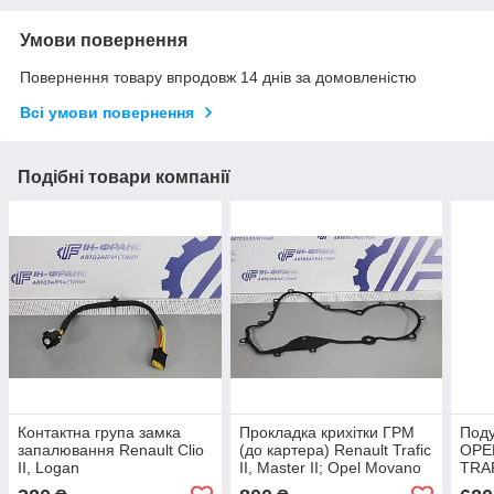
Умови повернення
Повернення товару впродовж 14 днів за домовленістю
Всі умови повернення
Подібні товари компанії
Контактна група замка
Прокладка крихітки ГРМ
Поду
запалювання Renault Clio
(до картера) Renault Trafic
OPE
II, Logan
II, Master II; Opel Movano
TRAF
A, Vivaro A 2.5dCi
PRI